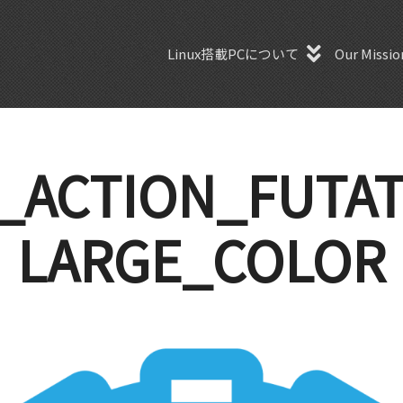
Linux搭載PCについて
Our Missio
_ACTION_FUTA
LARGE_COLOR